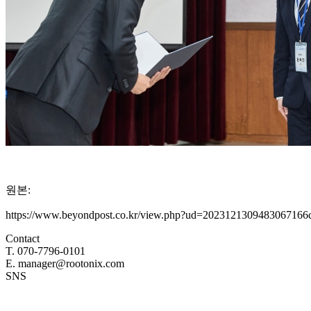
원본:
https://www.beyondpost.co.kr/view.php?ud=2023121309483067166
Contact
T. 070-7796-0101
E. manager@rootonix.com
SNS