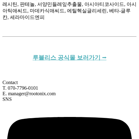
레시틴, 판테놀, 서양민들레잎추출물, 아시아티코사이드, 아시
아틱애씨드, 마데카식애씨드, 에틸헥실글리세린, 베타-글루
칸, 세라마이드엔피
루블리스 공식몰 보러가기 ⭢
Contact
T. 070-7796-0101
E. manager@rootonix.com
SNS