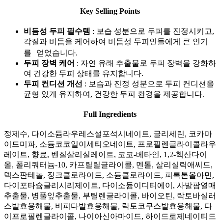
Key Selling Points
비듬성 두피 필수템
: 보습 성분으로 두피를 진정시키고,
각질과 비듬을 케어하여 비듬성 두피인들에게 큰 인기
를 얻었습니다.
두피 장벽 케어
: 자연 유래 추출물로 두피 장벽을 강화하
여 건강한 두피 상태를 유지합니다.
두피 컨디션 개선
: 보습과 진정 성분으로 두피 컨디션을
균형 있게 유지하여, 건강한 두피 환경을 제공합니다.
Full Ingredients
정제수, 다이소듐라우레스설포석시네이트, 글리세린, 코카마
이드미파, 소듐코코일이세티오네이트, 프로필렌글라이콜라우
레이트, 향료, 벤질살리실레이트, 코코-베타인, 1,2-헥산다이
올, 폴리쿼터늄-10, 카프릴릴글라이콜, 멘톨, 살리실릭애씨드,
덱스판테놀, 징크클로라이드, 소듐클로라이드, 피록톤올아민,
다이포타슘글리시리제이트, 다이소듐이디티에이, 사발팜열매
추출물, 병풀잎추출물, 부틸렌글라이콜, 바이오틴, 락토바실러
스발효용해물, 비피다발효용해물, 락토코쿠스발효용해물, 다
이프로필렌글라이콜, 나이아신아마이드, 하이드로제네이티드