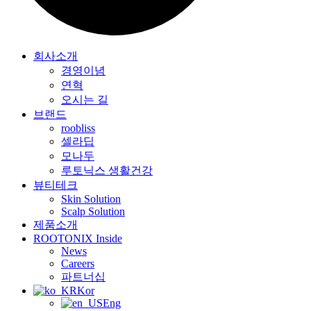
회사소개
경영이념
연혁
오시는 길
브랜드
roobliss
셀라딥
모나두
루토닉스 생활건강
뷰티테크
Skin Solution
Scalp Solution
제품소개
ROOTONIX Inside
News
Careers
파트너십
Kor
Eng